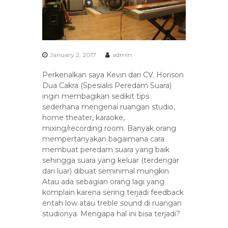
I
n
s
u
l
a
January 2, 2017
admin
t
i
Perkenalkan saya Kevin dari CV. Horison
o
Dua Cakra (Spesialis Peredam Suara)
n
ingin membagikan sedikit tips
M
sederhana mengenai ruangan studio,
a
t
home theater, karaoke,
e
mixing/recording room. Banyak orang
r
mempertanyakan bagaimana cara
i
membuat peredam suara yang baik
a
sehingga suara yang keluar (terdengar
l
dari luar) dibuat seminimal mungkin.
D
i
Atau ada sebagian orang lagi yang
s
komplain karena sering terjadi feedback
t
entah low atau treble sound di ruangan
r
studionya. Mengapa hal ini bisa terjadi?
i
b