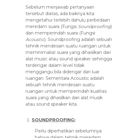
u
Sebelum menjawab pertanyaan
t
tersebut diatas, ada baiknya kita
o
mengetahui terlebih dahulu perbedaan
r
meredam suara (Fungsi
Soundproofing
)
s
dan memperindah suara (Fungsi
Acoustic
). Soundproofing adalah sebuah
tehnik mendesain suatu ruangan untuk
meminimalisir suara yang dihasilkan dari
alat music atau sound speaker sehingga
terdengar dalam level tidak
menggangu bila didengar dari luar
ruangan. Sementara Acoustic adalah
sebuah tehnik mendesain suatu
ruangan untuk memperindah kualitas
suara yang dihasilkan dari alat musik
atau sound speaker kita.
SOUNDPROOFING:
Perlu diperhatikan sebelumnya
bahwa dalam tehnik meredam